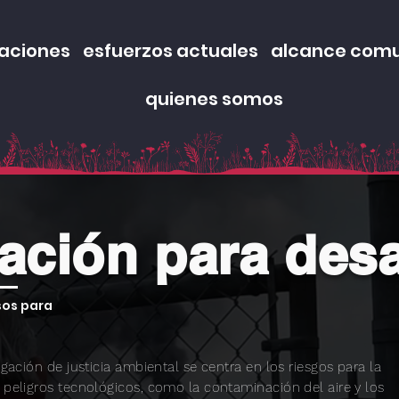
aciones
esfuerzos actuales
alcance comu
quienes somos
ación para des
sos para
igación de justicia ambiental se centra en los riesgos para la
 peligros tecnológicos, como la contaminación del aire y los