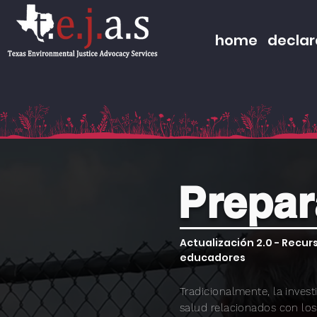
home
declar
Prepar
Actualización 2.0 - Recur
educadores
Tradicionalmente, la invest
salud relacionados con los