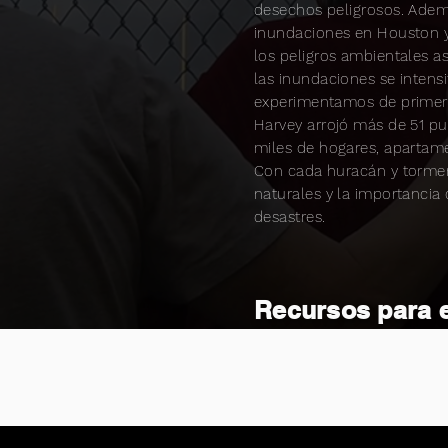
desechos peligrosos. Adem
inundaciones en Houston 
los peligros ambientales a
las inundaciones se intens
experimentamos de primera
Harvey arrojó más de 51 pu
miles de hogares, apartam
Con cada huracán y tormen
naturales y la importancia
desastres.
Recursos para e