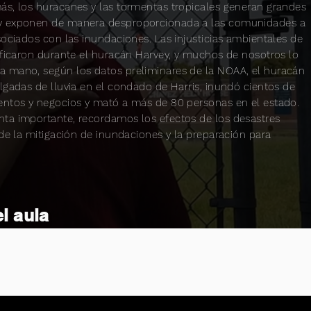
ás, los huracanes y las tormentas tropicales generan grandes
y exponen de manera desproporcionada a las comunidades a
sociados con las inundaciones. Las injusticias ambientales de
ificaron durante el huracán Harvey, y muchos de nosotros lo
 mano, según los datos preliminares de la NOAA, el huracán
lgadas de lluvia en el condado de Harris, inundó cientos de
entos y negocios y mató a más de 80 personas en el estado.
ta importante, recordamos los efectos de los desastres
 de la mitigación de inundaciones y la preparación para
l aula