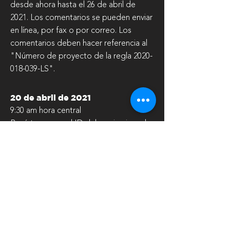
desde ahora hasta el 26 de abril de
2021. Los comentarios se pueden enviar
en línea, por fax o por correo. Los
comentarios deben hacer referencia al
"Número de proyecto de la regla
2020-
018-039
-LS".
20 de abril de 2021
9:30 am hora central
Regístrese con el ID del seminario web:
328-027-147
22 de abril de 2021
1:30 pm hora central
Regístrese con el ID del seminario web:
627-364-267
Fax: