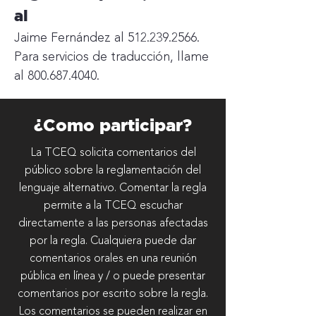
al
Jaime Fernández al
512.239.2566
.
Para servicios de traducción, llame
al
800.687.4040
.
¿Como participar?
La TCEQ solicita comentarios del
público sobre la reglamentación del
lenguaje alternativo. Comentar la regla
permite a la TCEQ escuchar
directamente a las personas afectadas
por la regla. Cualquiera puede dar
comentarios orales en una reunión
pública en línea y / o puede presentar
comentarios por escrito sobre la regla.
Los comentarios se pueden realizar en